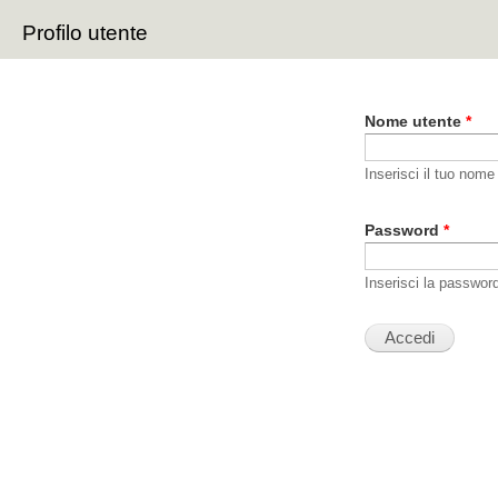
Sal
Profilo utente
con
Schede primarie
pri
Nome utente
*
Inserisci il tuo nome
Password
*
Inserisci la passwor