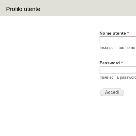
Sal
Profilo utente
con
Schede primarie
pri
Nome utente
*
Inserisci il tuo nome
Password
*
Inserisci la passwor