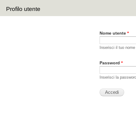
Sal
Profilo utente
con
Schede primarie
pri
Nome utente
*
Inserisci il tuo nome
Password
*
Inserisci la passwor