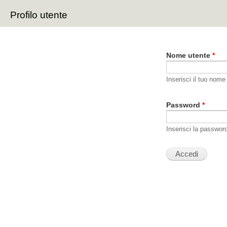
Sal
Profilo utente
con
Schede primarie
pri
Nome utente
*
Inserisci il tuo nome
Password
*
Inserisci la passwor