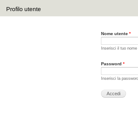
Sal
Profilo utente
con
Schede primarie
pri
Nome utente
*
Inserisci il tuo nome
Password
*
Inserisci la passwor