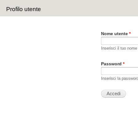
Sal
Profilo utente
con
Schede primarie
pri
Nome utente
*
Inserisci il tuo nome
Password
*
Inserisci la passwor