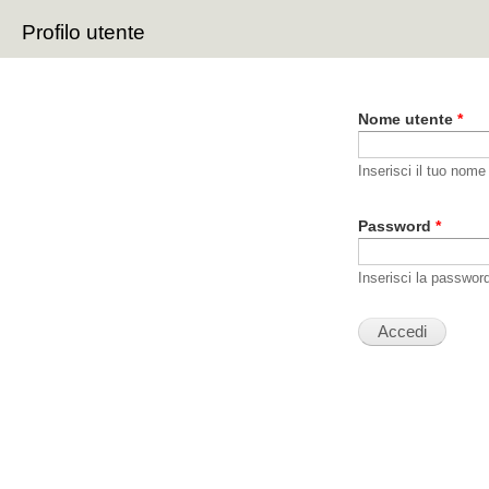
Sal
Profilo utente
con
Schede primarie
pri
Nome utente
*
Inserisci il tuo nome
Password
*
Inserisci la passwor