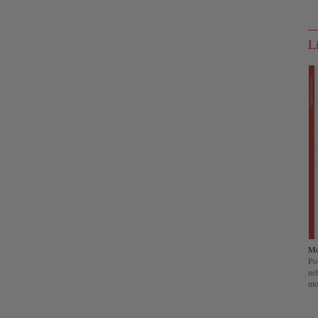
L
Mo
Pol
nel
mo