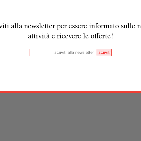
commerciali
viti alla newsletter per essere informato sulle 
attività e ricevere le offerte!