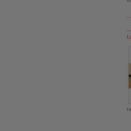
se
L
I t