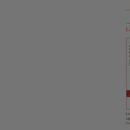
L
La
cap
Pr