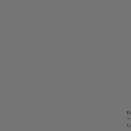
Fa
“a
Co