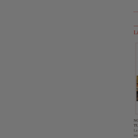
L
NO
TU
La 
mo