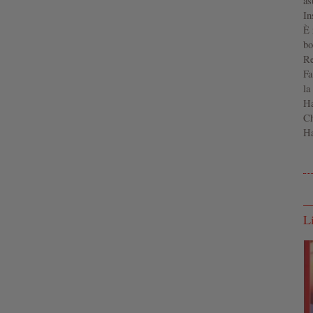
as
In
È 
bo
Re
Fa
la
Ha
Ch
Ha
L