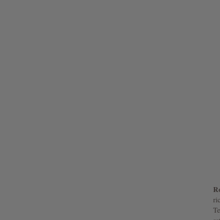
Ro
ri
Te