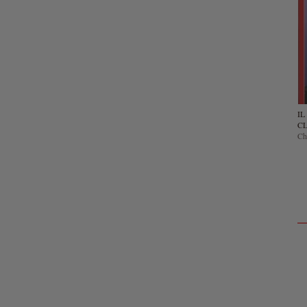
I
C
Che