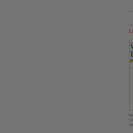
L
La 
Cr
spi