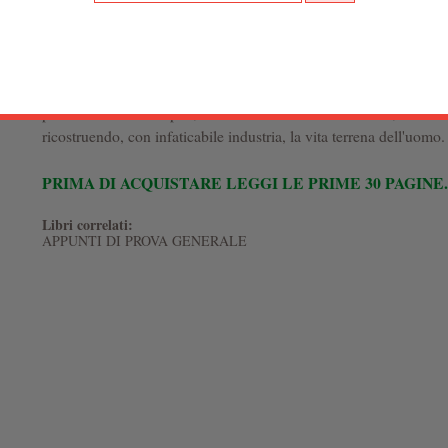
ormai depurati, resi secchi e solenni, ridotti a prosa piana e compa
londinese, alla cui penna è fatta risalire la stesura del "diario", è i
personaggi "romanzeschi" di Defoe: Robinson, Moli Flanders, La
Singleton, il colonnello Jack. Come la loro, la sua è una storia d
pericoli corsi e scampati, di isole deserte o città disertate, entro 
ricostruendo, con infaticabile industria, la vita terrena dell'uomo.
PRIMA DI ACQUISTARE LEGGI LE PRIME 30 PAGINE.
Libri correlati:
APPUNTI DI PROVA GENERALE