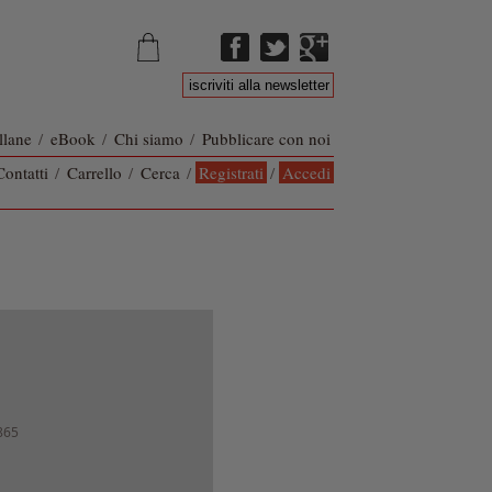
llane
/
eBook
/
Chi siamo
/
Pubblicare con noi
Contatti
/
Carrello
/
Cerca
/
Registrati
/
Accedi
865