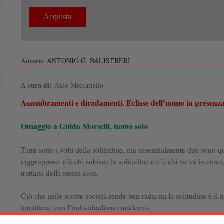
Autore:
ANTONIO G. BALISTRERI
A cura di:
Aldo Meccariello
Assembramenti e diradamenti. Eclisse dell’uomo in presenz
Omaggio a Guido Morselli,
uomo solo
Tanti sono i volti della solitudine, ma essenzialmente due sono qu
raggruppare: c’è chi subisce la solitudine e c’è chi ne va in cer
trattarsi della stessa cosa.
Ciò che nelle nostre società rende ben radicata la solitudine è il 
intrattiene con l’individualismo moderno.