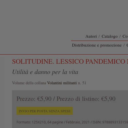
Autori
/
Catalogo
/
Co
Distribuzione e promozione
/
SOLITUDINE. LESSICO PANDEMICO 
Utilità e danno per la vita
Volume della collana
Volantini militanti
n. 51
Prezzo:
€5,90
/ Prezzo di listino:
€5,90
INVIO PER POSTA SENZA SPESE
Formato:
125X210, 64 pagine /
Febbraio, 2021
/ ISBN: 978889313315