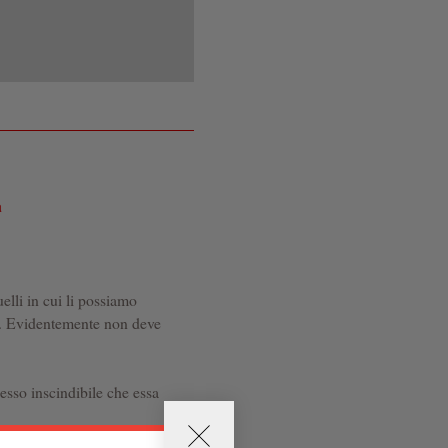
a
elli in cui li possiamo
ca. Evidentemente non deve
nesso inscindibile che essa