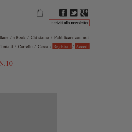
llane
/
eBook
/
Chi siamo
/
Pubblicare con noi
Contatti
/
Carrello
/
Cerca
/
Registrati
/
Accedi
N.10
9