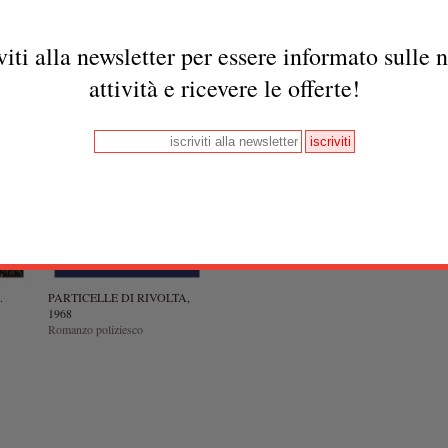
viti alla newsletter per essere informato sulle 
attività e ricevere le offerte!
.
PARTICELLE DI RIVOLTA,
1968
Romanzo poliziesco