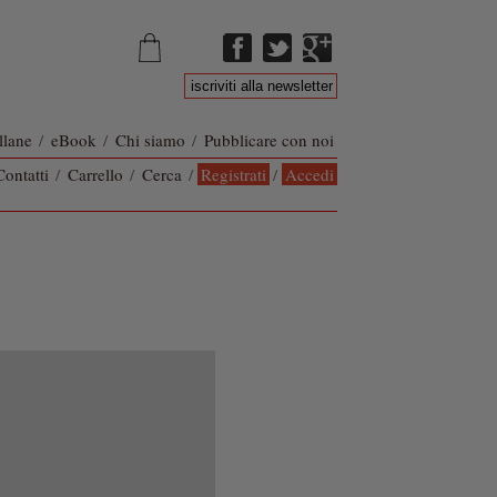
llane
/
eBook
/
Chi siamo
/
Pubblicare con noi
Contatti
/
Carrello
/
Cerca
/
Registrati
/
Accedi