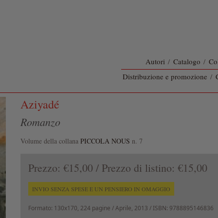
Autori
/
Catalogo
/
Co
Distribuzione e promozione
/
Aziyadé
Romanzo
Volume della collana
PICCOLA NOUS
n. 7
Prezzo:
€15,00
/ Prezzo di listino:
€15,00
INVIO SENZA SPESE E UN PENSIERO IN OMAGGIO
Formato:
130x170, 224 pagine /
Aprile, 2013
/ ISBN: 9788895146836