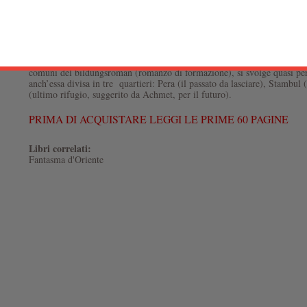
magari sorseggiando la nera bevanda, abbinassimo alla semplice esploraz
sul groviglio vita-romanzo: il palcoscenico e le quinte sono di fronte a 
attore che, arditamente, calca la splendida ribalta.
Il libro Aziyadé viene pubblicato nel 1879 sotto il nome di Pierre Loti 
pseudonimo adottato nel 1876 da Louis Marie Julien Viaud.
L’opera un po’ diario intimo, racconto fantasioso e taccuino storico- et
comuni del bildungsroman (romanzo di formazione), si svolge quasi per 
anch’essa divisa in tre quartieri: Pera (il passato da lasciare), Stambul 
(ultimo rifugio, suggerito da Achmet, per il futuro).
PRIMA DI ACQUISTARE LEGGI LE PRIME 60 PAGINE
Libri correlati:
Fantasma d'Oriente