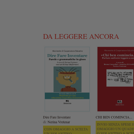
DA LEGGERE ANCORA
Dire Fare Inventare
CHI BEN COMINCIA...
di:
Nerina Vretenar
INVIO SENZA SPESE E
OMAGGIO UN QUAD
CON OMAGGIO A SCELTA
O VOLANTINO A SCE
UN VOLANTINO