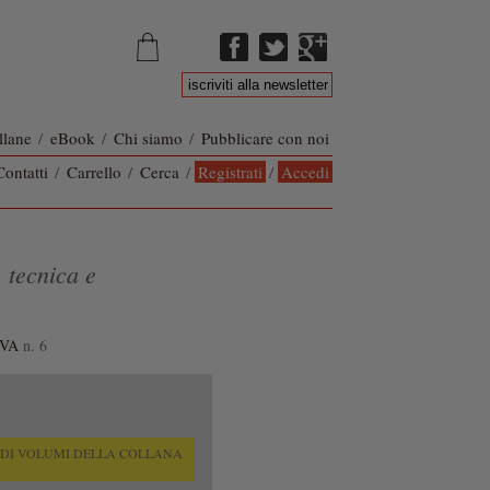
llane
/
eBook
/
Chi siamo
/
Pubblicare con noi
Contatti
/
Carrello
/
Cerca
/
Registrati
/
Accedi
 tecnica e
VA
n. 6
O DI VOLUMI DELLA COLLANA