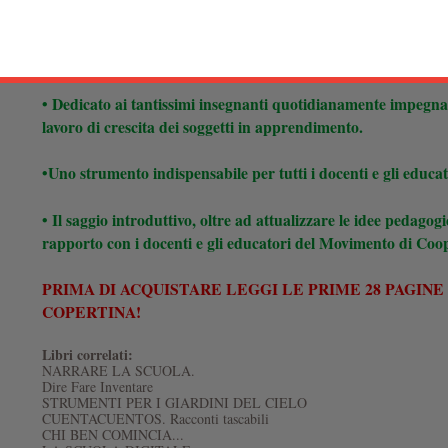
cambiamenti confusi e contraddittori.
• Per una scuola che si emancipi e corrisponda alla vita e all
• Dedicato ai tantissimi insegnanti quotidianamente impegnati 
lavoro di
crescita
dei soggetti in apprendimento.
•Uno strumento indispensabile per tutti i docenti e gli educat
• Il saggio introduttivo, oltre ad attualizzare le idee pedagogi
rapporto con i docenti e gli educatori del Movimento di Co
PRIMA DI ACQUISTARE LEGGI LE PRIME 28 PAGIN
COPERTINA!
Libri correlati:
NARRARE LA SCUOLA.
Dire Fare Inventare
STRUMENTI PER I GIARDINI DEL CIELO
CUENTACUENTOS. Racconti tascabili
CHI BEN COMINCIA...