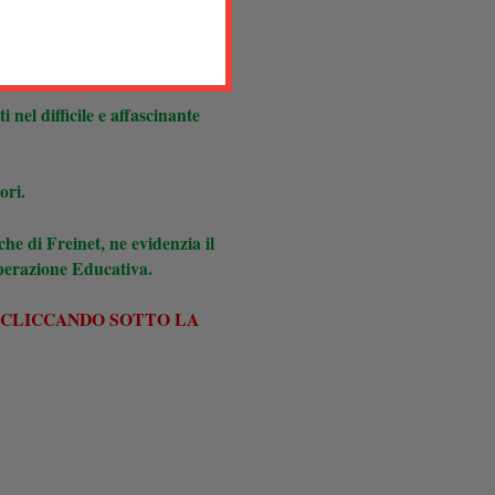
a società del nostro tempo.
nel difficile e affascinante
ori.
che di Freinet, ne evidenzia il
operazione Educativa.
E CLICCANDO SOTTO LA