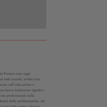
tin Freinet sono oggi
i tutti esauriti, inoltre non
teoria sull’educazione o
una nuova traduzione significa
zione professionale nella
fondo delle problematiche, dei
ant’anni dalla prima edizione