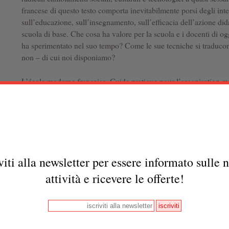
francese di questo testo comporta inevitabilmente porsi degli inter
sull’educazione, sull’insegnamento, sull’efficacia dell’azione didat
scuola di base. Che cosa ha valore per la scuola e i docenti di o
ha sperimentato nel suo tempo? Come le sue tecniche si traducon
non – di cui noi disponiamo?
L’école moderne française. Guide pratique pour l’organisation mat
pédagogique de l’école populaire
è una sintesi sia del pensiero c
pedagogia freinetiana: l’ambiente, il materiale, le strutture organ
Freinet di fare la “scuola popolare” va
tradotto
e riletto alla luc
attuali sull’apprendimento, della politica culturale, delle
Indicazi
certo un apporto vivo, motivato e motivante per proporre di nuov
altrettanto democratica, motivante e in dialogo tra docenti, alunni
viti alla newsletter per essere informato sulle 
sfida importante e urgente, pena lo scollamento della scuola dalla 
“addomesticamento” verso una visione aziendalistica e quantitat
attività e ricevere le offerte!
sapere.
• Uno libro che pone sul tavolo, oggi, questioni di pedagogia
attuali per la scuola italiana che, soprattutto negli ultimi ven