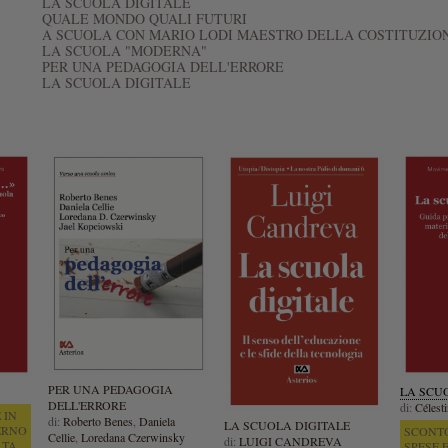
LA SCUOLA DIGITALE
QUALE MONDO QUALI FUTURI
A SCUOLA CON MARIO LODI MAESTRO DELLA COSTITUZIO
LA SCUOLA "MODERNA"
PER UNA PEDAGOGIA DELL'ERRORE
LA SCUOLA DIGITALE
PER UNA PEDAGOGIA
LA SCU
DELL'ERRORE
di:
Célesti
 IN
di:
Roberto Benes
,
Daniela
LA SCUOLA DIGITALE
ERNO
SCONTO
Cellie
,
Loredana Czerwinsky
di:
LUIGI CANDREVA
LTA
SPESE 