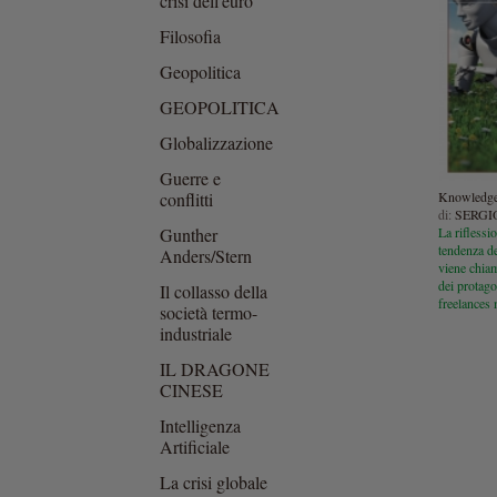
crisi dell'euro
Filosofia
Geopolitica
GEOPOLITICA
Globalizzazione
Guerre e
Knowledge
conflitti
di:
SERGI
La riflessio
Gunther
tendenza de
Anders/Stern
viene chia
dei protago
Il collasso della
freelances
società termo-
industriale
IL DRAGONE
CINESE
Intelligenza
Artificiale
La crisi globale