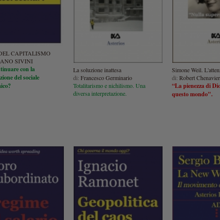
 DEL CAPITALISMO
ANO SIVINI
tinuare con la
La soluzione inattesa
Simone Weil. L'attenz
ione del sociale
di:
Francesco Germinario
di:
Robert Chenavier
mico?
Totalitarismo e nichilismo. Una
“La pienezza di Dio 
diversa interpretazione.
questo mondo".