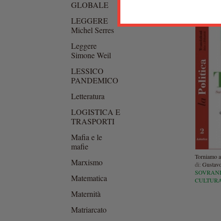
GLOBALE
LEGGERE
Michel Serres
Leggere
Simone Weil
LESSICO
PANDEMICO
Letteratura
LOGISTICA E
TRASPORTI
Mafia e le
mafie
Torniamo al
Marxismo
di:
Gustavo
SOVRANI
Matematica
CULTURA
Maternità
Matriarcato