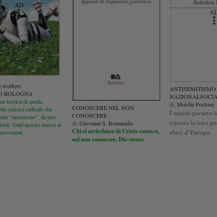
 workers
ANTISEMITISMO
O BOLOGNA
NAZIONALSOCI
ne teorica di quella
di:
Moishe Postone
CONOSCERE NEL NON
lla sinistra radicale che
I nazisti persero 
CONOSCERE
mata “operaismo”, da uno
vinsero la loro gu
di:
Giovanni S. Romanidis
nisti. Dall'operaio massa al
Chi si arricchisce di Cristo conosce,
ebrei d’Europa.
 movement.
nel non conoscere, Dio stesso.