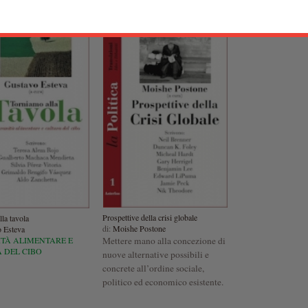
Prospettive della crisi globale
la tavola
di:
Moishe Postone
 Esteva
Mettere mano alla concezione di
TÀ ALIMENTARE E
 DEL CIBO
nuove alternative possibili e
concrete all’ordine sociale,
politico ed economico esistente.