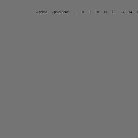
« prima
‹ precedente
…
8
9
10
11
12
13
14
INE