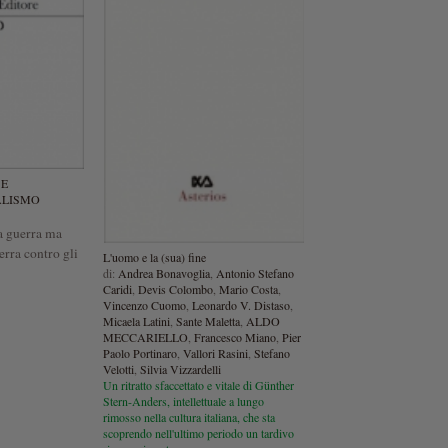
 E
ALISMO
la guerra ma
erra contro gli
L'uomo e la (sua) fine
di:
Andrea Bonavoglia
,
Antonio Stefano
Caridi
,
Devis Colombo
,
Mario Costa
,
Vincenzo Cuomo
,
Leonardo V. Distaso
,
Micaela Latini
,
Sante Maletta
,
ALDO
MECCARIELLO
,
Francesco Miano
,
Pier
Paolo Portinaro
,
Vallori Rasini
,
Stefano
Velotti
,
Silvia Vizzardelli
Un ritratto sfaccettato e vitale di Günther
Stern-Anders, intellettuale a lungo
rimosso nella cultura italiana, che sta
scoprendo nell'ultimo periodo un tardivo