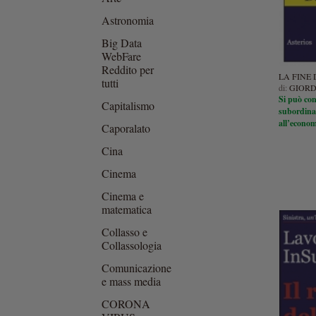
Astronomia
Big Data
WebFare
Reddito per
LA FINE
tutti
di:
GIORD
Si può con
Capitalismo
subordinaz
all’econo
Caporalato
Cina
Cinema
Cinema e
matematica
Collasso e
Collassologia
Comunicazione
e mass media
CORONA