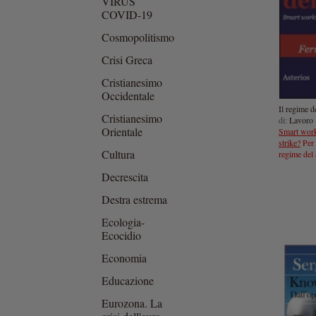
VIRUS
COVID-19
Cosmopolitismo
Crisi Greca
Cristianesimo
Occidentale
Il regime de
Cristianesimo
di:
Lavoro 
Orientale
Smart work
strike?
Per 
Cultura
regime del 
Decrescita
Destra estrema
Ecologia-
Ecocidio
Economia
Educazione
Eurozona. La