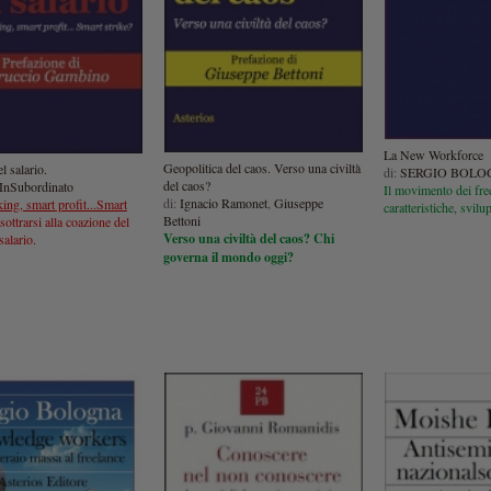
La New Workforce
Geopolitica del caos. Verso una civiltà
l salario.
di:
SERGIO BOL
del caos?
InSubordinato
Il movimento dei free
di:
Ignacio Ramonet
,
Giuseppe
ing, smart profit...Smart
caratteristiche, svilu
Bettoni
sottrarsi alla coazione del
Verso una civiltà del caos? Chi
salario.
governa il mondo oggi?