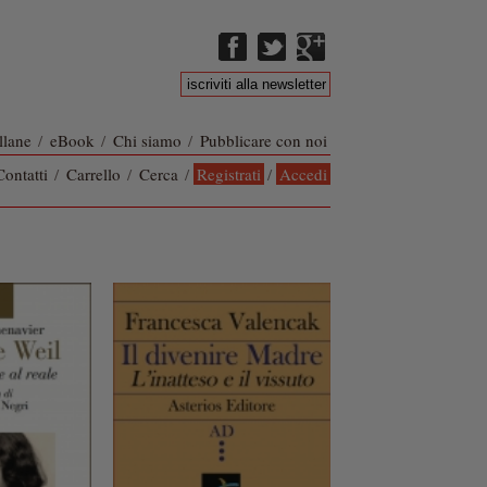
llane
/
eBook
/
Chi siamo
/
Pubblicare con noi
Contatti
/
Carrello
/
Cerca
/
Registrati
/
Accedi