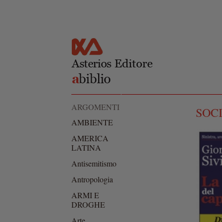
Salta al
Skip to
contenuto
navigation
principale
ARGOMENTI
SOC
AMBIENTE
AMERICA
LATINA
Antisemitismo
Antropologia
ARMI E
DROGHE
Arte