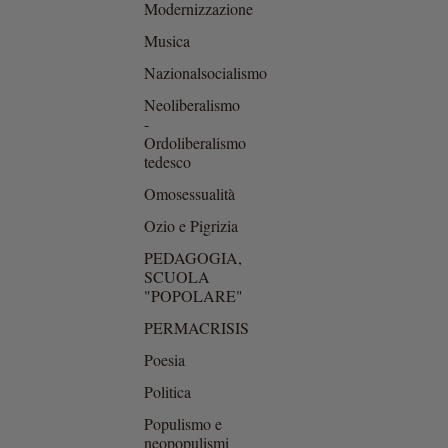
Modernizzazione
Musica
PAG
Nazionalsocialismo
Neoliberalismo
-
Ordoliberalismo
tedesco
Omosessualità
Ozio e Pigrizia
PEDAGOGIA,
SCUOLA
"POPOLARE"
PERMACRISIS
Poesia
Politica
Populismo e
neopopulismi